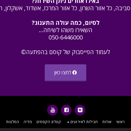
באילו אזורים ניתן השירות?
ביבה, כל אזור השרון, כל אזור המרכז, אשדוד, אשקלון, רח
לסיום, כמה עולה התענוג?
השאירו משהו לשיחה...
050-6446000
לעמוד הפייסבוק של קוסם בהפתעה©
לחצו כאן
ראשי
אודות
חבילות לאירועים
קטלוג הקסמים
מדיה
המלצות