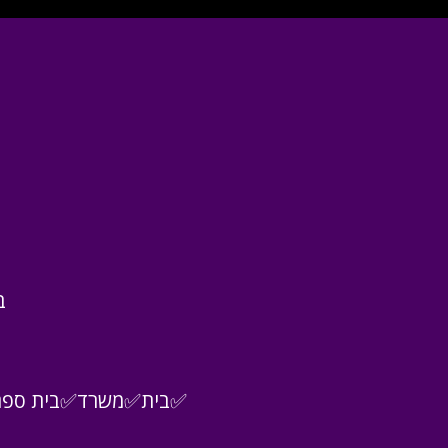
ב
 ✅בית✅משרד✅בית ספר✅