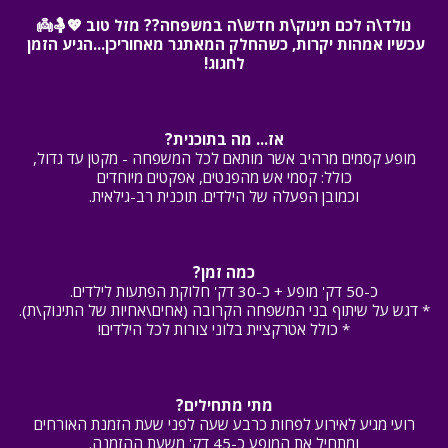
נולד\ה לכם תינוק\ת חדש\ה במשפחה?? מזל טוב 💖🤱👼
עכשיו אמהות יקרות, כשהחלק המאתגר מאחוריכן...הגיע הזמן 
לחגוג!
אז... מה בתוכנית?
מופע קסמים מרהיב אשר מותאם לכל המשפחה - מקטן עד גדול,
כולל: קסמי אש מהפנטים, אפקטים מיוחדים
וכמובן הפעלה של הילדים. תוכנית רב-גילאית.
כמה זמן?
כ-50 דק' מופע + כ-30 דק' חלוקת הפתעות לילדים.
* דגש על שיתוף בני המשפחה הקרובה (אחים\אחיות של התינוק\ת).
* כולל אטרקציית בלוני צורות לכל הילדים!
מתי מתחילים?
רועי מגיע לאירוע לפחות כרבע שעה לפני שעת הזמנת האורחים
ומתחיל את המופע כ-45 דק' משעת ההזמנה.